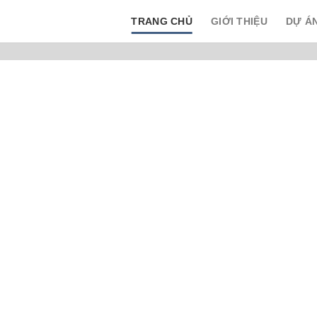
TRANG CHỦ
GIỚI THIỆU
DỰ Á